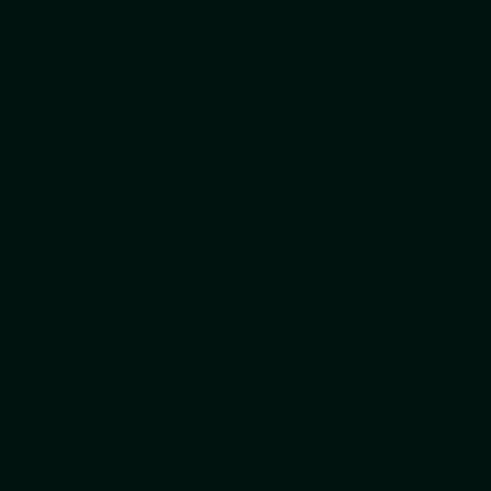
隐私。
访问更安心。