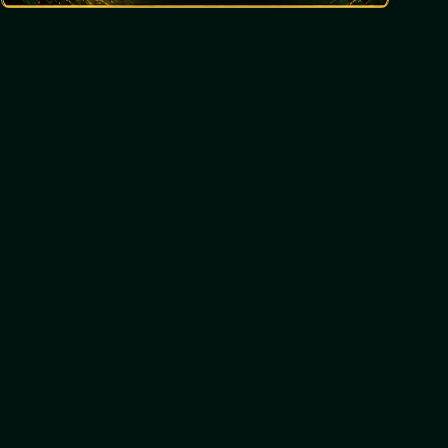
平台核心优势
问鼎娱乐 · 为赛季全程提供可靠支持
长期稳定运行
长期防护
问鼎娱乐通过容量规划与监控告
持续强化加密与风
警保障长期稳定，赛季中后段依
异常访问及时处置
然保持顺畅；让问鼎娱乐用户随
用户提供稳定的
时回访查赛程、看榜单都更放
护，适合长期使
心。